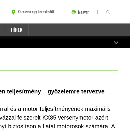
Keressen egy kereskedőt
Magyar
HÍREK
en teljesítmény – győzelemre tervezve
rral és a motor teljesítményének maximális
 vázzal felszerelt KX85 versenymotor azért
nyt biztosítson a fiatal motorosok számára. A