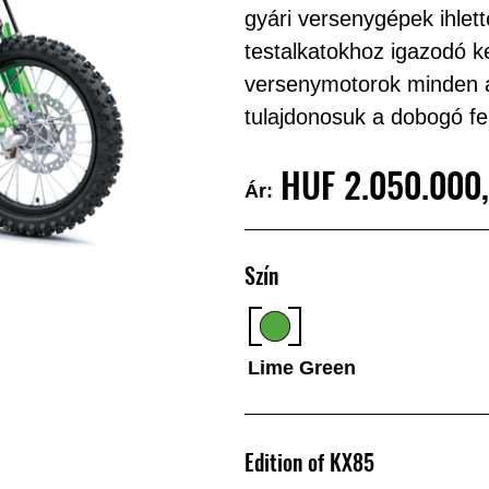
gyári versenygépek ihlett
testalkatokhoz igazodó k
versenymotorok minden 
tulajdonosuk a dobogó fel
HUF‎ 2.050.000
Ár:
Szín
Lime Green
Edition of KX85