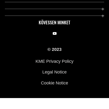
Kawasaki ápolás
Vállalatunk
Hasznos linkek
Rideology
KÖVESSEN MINKET
Biztonsági kezdeményezések
Örökségünk
Törvényes
Sajtó
© 2023
KME Privacy Policy
Legal Notice
Cookie Notice