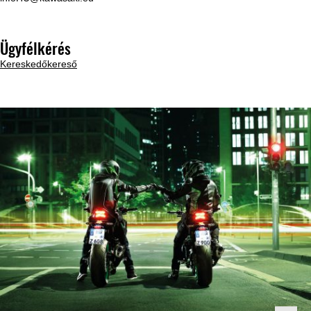
Ügyfélkérés
Kereskedőkereső