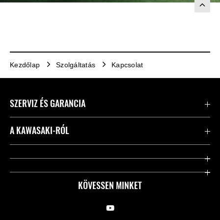
Kezdőlap
Szolgáltatás
Kapcsolat
SZERVIZ ÉS GARANCIA
Kapcsolat
A KAWASAKI-RÓL
Kawasaki ápolás
Vállalatunk
Hasznos linkek
Rideology
KÖVESSEN MINKET
Biztonsági kezdeményezések
Örökségünk
Törvényes