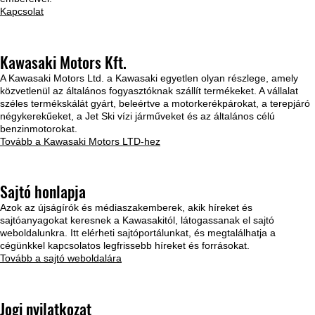
Kapcsolat
Kawasaki Motors Kft.
A Kawasaki Motors Ltd. a Kawasaki egyetlen olyan részlege, amely
közvetlenül az általános fogyasztóknak szállít termékeket. A vállalat
széles termékskálát gyárt, beleértve a motorkerékpárokat, a terepjáró
négykerekűeket, a Jet Ski vízi járműveket és az általános célú
benzinmotorokat.
Tovább a Kawasaki Motors LTD-hez
Sajtó honlapja
Azok az újságírók és médiaszakemberek, akik híreket és
sajtóanyagokat keresnek a Kawasakitól, látogassanak el sajtó
weboldalunkra. Itt elérheti sajtóportálunkat, és megtalálhatja a
cégünkkel kapcsolatos legfrissebb híreket és forrásokat.
Tovább a sajtó weboldalára
Jogi nyilatkozat