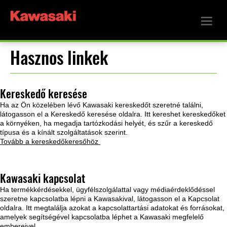
Hasznos linkek
Kereskedő keresése
Ha az Ön közelében lévő Kawasaki kereskedőt szeretné találni,
látogasson el a Kereskedő keresése oldalra. Itt kereshet kereskedőket
a környéken, ha megadja tartózkodási helyét, és szűr a kereskedő
típusa és a kínált szolgáltatások szerint.
Tovább a kereskedőkeresőhöz
Kawasaki kapcsolat
Ha termékkérdésekkel, ügyfélszolgálattal vagy médiaérdeklődéssel
szeretne kapcsolatba lépni a Kawasakival, látogasson el a Kapcsolat
oldalra. Itt megtalálja azokat a kapcsolattartási adatokat és forrásokat,
amelyek segítségével kapcsolatba léphet a Kawasaki megfelelő
embereivel.