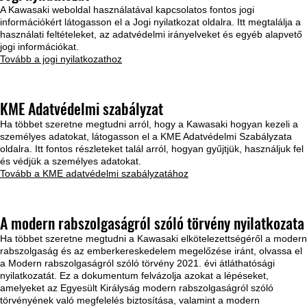
A Kawasaki weboldal használatával kapcsolatos fontos jogi
információkért látogasson el a Jogi nyilatkozat oldalra. Itt megtalálja a
használati feltételeket, az adatvédelmi irányelveket és egyéb alapvető
jogi információkat.
Tovább a jogi nyilatkozathoz
KME Adatvédelmi szabályzat
Ha többet szeretne megtudni arról, hogy a Kawasaki hogyan kezeli a
személyes adatokat, látogasson el a KME Adatvédelmi Szabályzata
oldalra. Itt fontos részleteket talál arról, hogyan gyűjtjük, használjuk fel
és védjük a személyes adatokat.
Tovább a KME adatvédelmi szabályzatához
A modern rabszolgaságról szóló törvény nyilatkozata
Ha többet szeretne megtudni a Kawasaki elkötelezettségéről a modern
rabszolgaság és az emberkereskedelem megelőzése iránt, olvassa el
a Modern rabszolgaságról szóló törvény 2021. évi átláthatósági
nyilatkozatát. Ez a dokumentum felvázolja azokat a lépéseket,
amelyeket az Egyesült Királyság modern rabszolgaságról szóló
törvényének való megfelelés biztosítása, valamint a modern