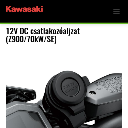
12V DC csatlakozóaljzat
(Z900/70kW/SE)