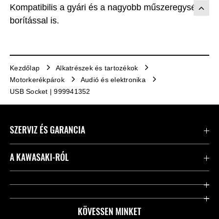
Kompatibilis a gyári és a nagyobb műszeregység-
borítással is.
Kezdőlap
Alkatrészek és tartozékok
Motorkerékpárok
Audió és elektronika
USB Socket | 999941352
SZERVIZ ÉS GARANCIA
Kapcsolat
A KAWASAKI-RÓL
Kawasaki ápolás
Vállalatunk
Hasznos linkek
Rideology
KÖVESSEN MINKET