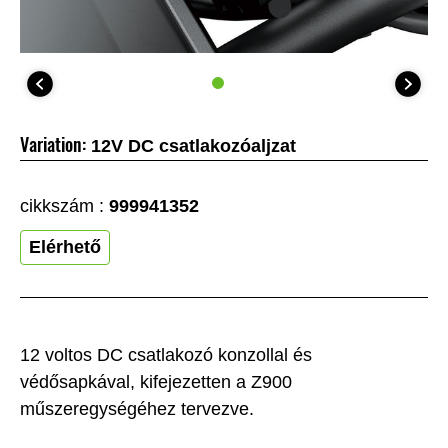
Variation:
12V DC csatlakozóaljzat
cikkszám :
999941352
Elérhető
12 voltos DC csatlakozó konzollal és
védősapkával, kifejezetten a Z900
műszeregységéhez tervezve.