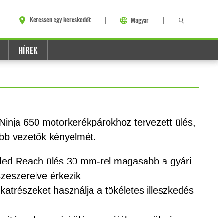
Keressen egy kereskedőt
Magyar
HÍREK
 Ninja 650 motorkerékpárokhoz tervezett ülés,
bb vezetők kényelmét.
d Reach ülés 30 mm-rel magasabb a gyári
szeszerelve érkezik
lkatrészeket használja a tökéletes illeszkedés