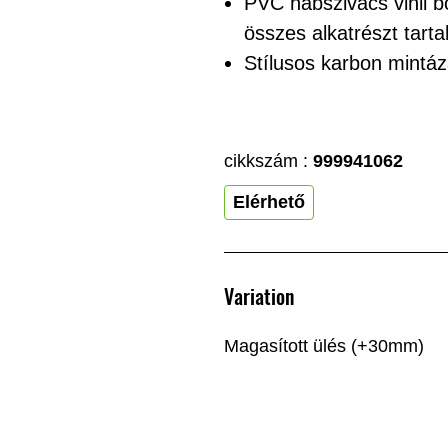
PVC habszivacs vinil b
összes alkatrészt tart
Stílusos karbon mintáz
cikkszám :
999941062
Elérhető
Variation
Magasított ülés (+30mm)