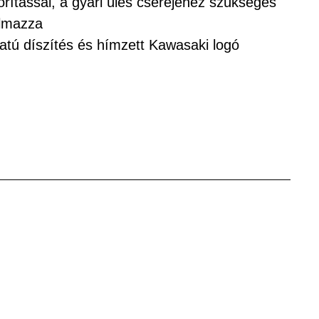
orítással, a gyári ülés cseréjéhez szükséges
almazza
atú díszítés és hímzett Kawasaki logó