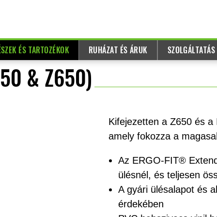
ÉSZEK ÉS TARTOZÉKOK
RUHÁZAT ÉS ÁRUK
SZOLGÁLTATÁS
650 & Z650)
Kifejezetten a Z650 és a
amely fokozza a magasa
Az ERGO-FIT® Extende
ülésnél, és teljesen ös
A gyári ülésalapot és a
érdekében