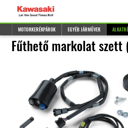
MOTORKERÉKPÁROK
EGYÉB JÁRMŰVEK
ALKATR
Fűthető markolat szett