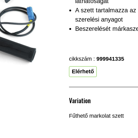
láthatóságát
A szett tartalmazza az
szerelési anyagot
Beszerelését márkasze
cikkszám :
999941335
Elérhető
Variation
Fűthető markolat szett