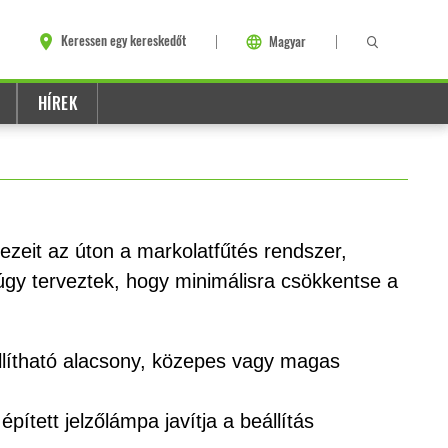
Keressen egy kereskedőt
Magyar
HÍREK
ezeit az úton a markolatfűtés rendszer,
gy terveztek, hogy minimálisra csökkentse a
ítható alacsony, közepes vagy magas
épített jelzőlámpa javítja a beállítás