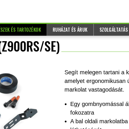
ÉSZEK ÉS TARTOZÉKOK
RUHÁZAT ÉS ÁRUK
SZOLGÁLTATÁS
 (Z900RS/SE)
Segít melegen tartani a k
amelyet ergonomikusan ú
markolat vastagodását.
Egy gombnyomással áll
fokozatra
A bal oldali markolatba 