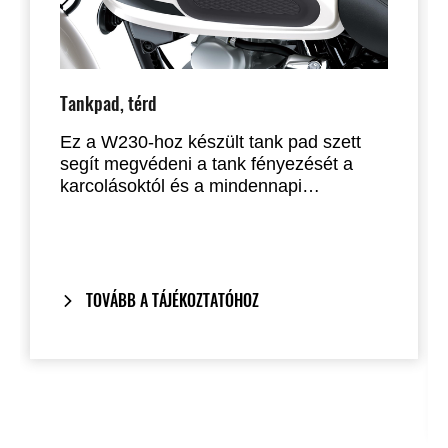
Tankpad, térd
Ez a W230-hoz készült tank pad szett
segít megvédeni a tank fényezését a
karcolásoktól és a mindennapi
igénybevétel okozta kopástól.
TOVÁBB A TÁJÉKOZTATÓHOZ