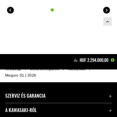
HUF‎ 2.294.000,00
Ár:
Kezdőlap
Motorkerékpárok
Klasszikus
Meguro S1 | 2026
SZERVIZ ÉS GARANCIA
Kapcsolat
A KAWASAKI-RÓL