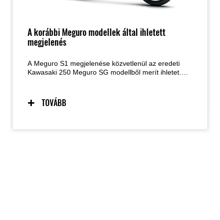
A korábbi Meguro modellek által ihletett
megjelenés
A Meguro S1 megjelenése közvetlenül az eredeti
Kawasaki 250 Meguro SG modellből merít ihletet.
Egy pillantás a fekete és krómozott
üzemanyagtartályra, és a hasonlóság azonnal
felismerhető. A régi Meguro modellek büszke
TOVÁBB
hagyományát továbbvivő Meguro S1 dizájnja immár
száz éve stílusos, és ma is megőrzi időtlen
eleganciáját.