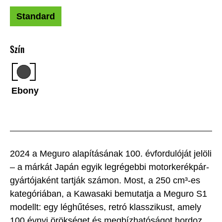
Standard
Szín
Ebony
2024 a Meguro alapításának 100. évfordulóját jelöli
– a márkát Japán egyik legrégebbi motorkerékpár-
gyártójaként tartják számon. Most, a 250 cm³-es
kategóriában, a Kawasaki bemutatja a Meguro S1
modellt: egy léghűtéses, retró klasszikust, amely
100 évnyi örökséget és megbízhatóságot hordoz