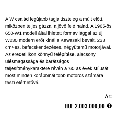
A W család legújabb tagja tiszteleg a múlt előtt,
miközben teljes gázzal a jövő felé halad. A 1965-ös
650-W1 modell által ihletett formavilággal az új
W230 modern erőt kínál a Kawasaki bevált, 233
cm³-es, befecskendezéses, négyütemű motorjával.
Az eredeti ikon könnyű felépítése, alacsony
ülésmagassága és barátságos
teljesítménykaraktere révén a ’60-as évek stílusát
most minden korábbinál több motoros számára
teszi elérhetővé.
Ár:
HUF‎ 2.003.000,00