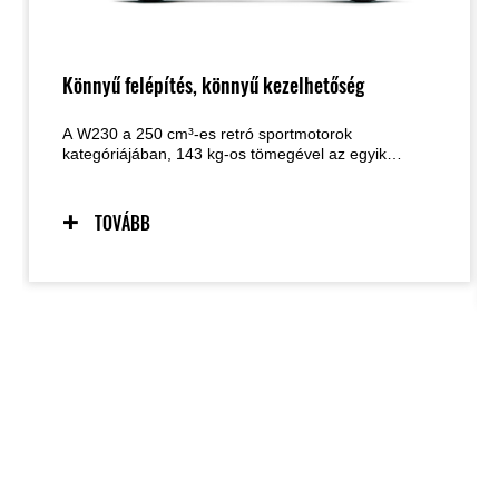
Könnyű felépítés, könnyű kezelhetőség
A W230 a 250 cm³-es retró sportmotorok
kategóriájában, 143 kg-os tömegével az egyik
legkönnyebb modell, ami megkönnyíti a
kezelhetőséget és növeli a motoros
magabiztosságát. Emellett kiváló teljesítmény–tömeg
TOVÁBB
aránnyal is büszkélkedhet.