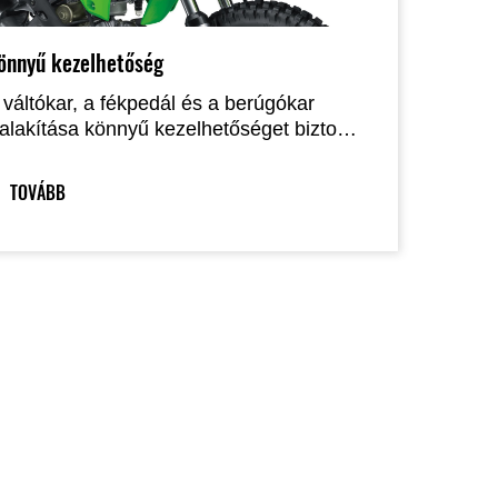
önnyű kezelhetőség
 váltókar, a fékpedál és a berúgókar
ialakítása könnyű kezelhetőséget biztosít,
iközben csökkenti a véletlen működtetés
ehetőségét. Az indítógomb és a leállító
TOVÁBB
apcsoló egyaránt a bal oldali
ormánymarkolaton kapott helyet, így a
otoros az egyik kezével kezelheti a
ázkart, miközben a másikkal indítja vagy
lítja le a motort.