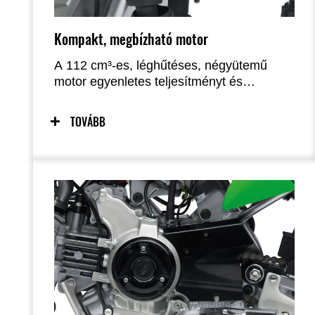
Kompakt, megbízható motor
A 112 cm³-es, léghűtéses, négyütemű
motor egyenletes teljesítményt és
rendkívül megbízható működést biztosít.
TOVÁBB