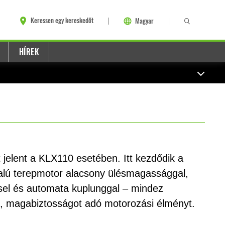
Keressen egy kereskedőt
Magyar
HÍREK
 jelent a KLX110 esetében. Itt kezdődik a
alú terepmotor alacsony ülésmagassággal,
sel és automata kuplunggal – mindez
ó, magabiztosságot adó motorozási élményt.