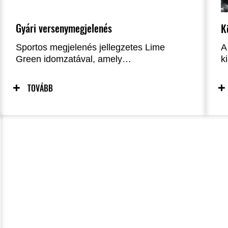
Gyári versenymegjelenés
K
Sportos megjelenés jellegzetes Lime
A
Green idomzatával, amely
k
versenyhangulatú stílust kölcsönöz.
m
l
TOVÁBB
k
k
m
g
ál