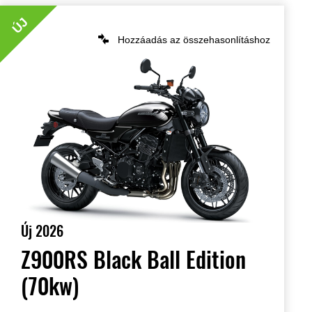
ÚJ
Hozzáadás az összehasonlításhoz
Új 2026
Z900RS Black Ball Edition
(70kw)