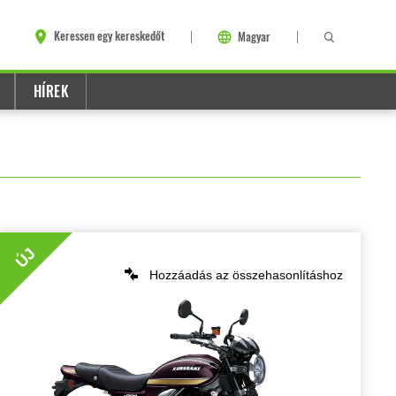
Keressen egy kereskedőt
Magyar
HÍREK
ÚJ
Hozzáadás az összehasonlításhoz