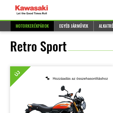
MOTORKERÉKPÁROK
EGYÉB JÁRMŰVEK
ALKATRÉ
Retro Sport
ÚJ
Hozzáadás az összehasonlításhoz