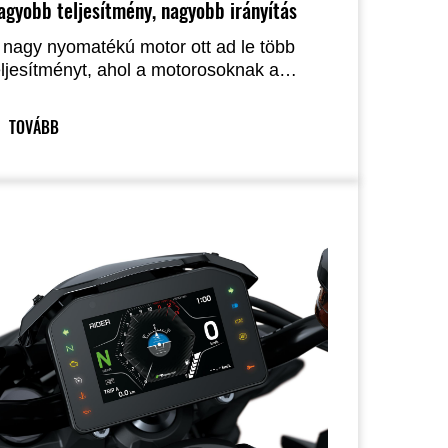
agyobb teljesítmény, nagyobb irányítás
 nagy nyomatékú motor ott ad le több
eljesítményt, ahol a motorosoknak a
egnagyobb szükségük van rá – az
lacsony és középső fordulatszám-
TOVÁBB
artományban, amelyet leggyakrabban
árosi közlekedés során használnak –,
iközben a közép- és felső fordulatszám-
artományban is lineáris gyorsulást
iztosít. Az átdolgozott üléspozíció javítja
z irányíthatóságot, és széles körű
ezetési helyzetekben fokozza a
enetérzetet.