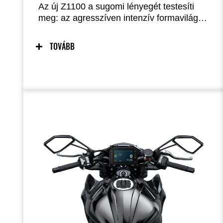
Az új Z1100 a sugomi lényegét testesíti
meg: az agresszíven intenzív formavilág
és a lenyűgöző teljesítmény együtt
kézzelfogható energiát sugároz. A
TOVÁBB
támadásra kész, megfeszülten előrehajló
ragadozó megjelenése éles, precíz
irányíthatósággal párosul, így születik meg
a Kawasaki egyedülálló Supernaked
vezetési élménye.