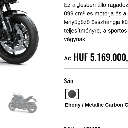
Ez a „lesben álló ragado
099 cm³-es motorja és a 
lenyűgöző összhangja kü
teljesítményre, a sporto
vágynak.
HUF‎ 5.169.000
Ár:
Szín
Ebony / Metallic Carbon 