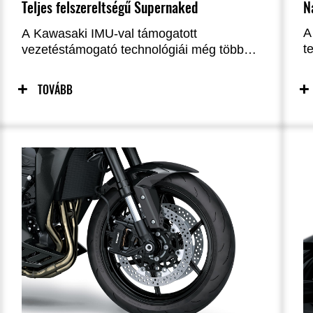
N
Teljes felszereltségű Supernaked
A
A Kawasaki IMU-val támogatott
t
vezetéstámogató technológiái még több
l
kényelmet és magabiztosságot adnak a
a
Z1100 izgalmas vezetési élményéhez, míg
TOVÁBB
t
a könnyen leolvasható, okostelefon-
v
kapcsolattal rendelkező kijelző a sugomi
m
élményt egy új szintre emeli.
t
b
a
v
m