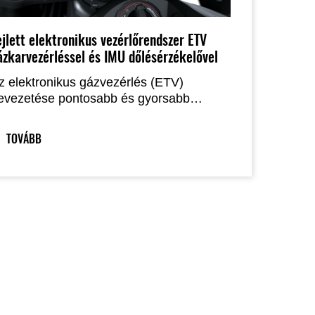
ejlett elektronikus vezérlőrendszer ETV
ázkarvezérléssel és IMU dőlésérzékelővel
z elektronikus gázvezérlés (ETV)
evezetése pontosabb és gyorsabb
ázreakciót biztosít, lehetővé téve a
ebességtartó automatikát és a kétirányú
TOVÁBB
QS gyorsváltó használatát. Az IMU által
ámogatott vezetéstámogató rendszerek
edig segítenek abban, hogy a motoros
aximálisan élvezhesse a gép sportos
eljesítményét.