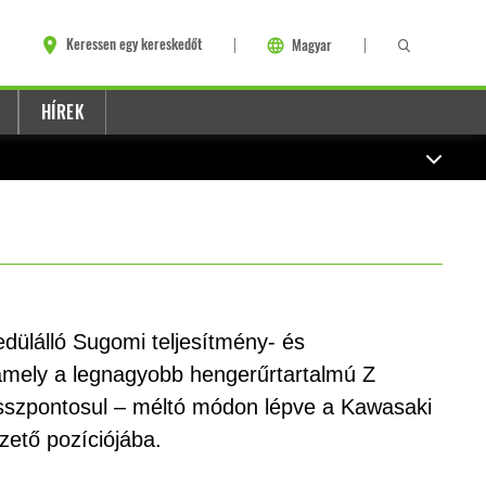
Keressen egy kereskedőt
Magyar
HÍREK
dülálló Sugomi teljesítmény- és
amely a legnagyobb hengerűrtartalmú Z
szpontosul – méltó módon lépve a Kawasaki
zető pozíciójába.