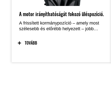
A motor irányíthatóságát fokozó üléspozíció.
A frissített kormánypozíció – amely most
szélesebb és előrébb helyezett – jobb
reakciót biztosít a motoros
beavatkozásaira, így minden
TOVÁBB
sebességtartományban könnyebbnek és
közvetlenebbnek érződik a motor
kezelése, ami jól kontrollálható
gépkaraktert eredményez.