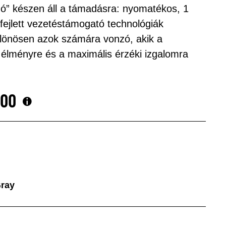
zó” készen áll a támadásra: nyomatékos, 1
fejlett vezetéstámogató technológiák
lönösen azok számára vonzó, akik a
s élményre és a maximális érzéki izgalomra
,00
Gray