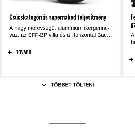
Csúcskategóriás supernaked teljesítmény
F
g
A nagy merevségű, alumínium ikergerinc-
váz, az SFF-BP villa és a Horizontal Back-
A
link hátsó felfüggesztés, valamint a
b
monoblokk féknyergek és a nagy, 310
g
TOVÁBB
mm-es első féktárcsák együttese éles,
s
közvetlen reakciót biztosít a vezető
K
minden mozdulatára, így a gázadás
t
élménye közvetlen és ösztönös
p
kapcsolatot teremt a motor és az út között.
m
TÖBBET TÖLTENI
t