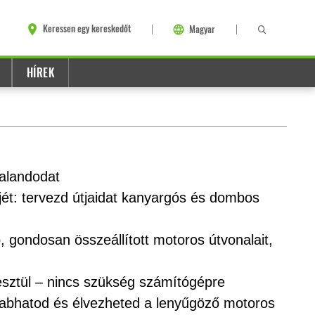
Keressen egy kereskedőt
Magyar
HÍREK
kalandodat
tjét: tervezd útjaidat kanyargós és dombos
b, gondosan összeállított motoros útvonalait,
esztül – nincs szükség számítógépre
zabhatod és élvezheted a lenyűgöző motoros