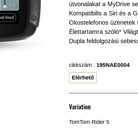
útvonalakat a MyDrive se
Kompatibilis a Siri és a
Okostelefonos üzenetek f
Élettartamra szóló* Vilá
Dupla feldolgozási sebes
cikkszám :
195NAE0004
Elérhető
Variation
TomTom Rider 5