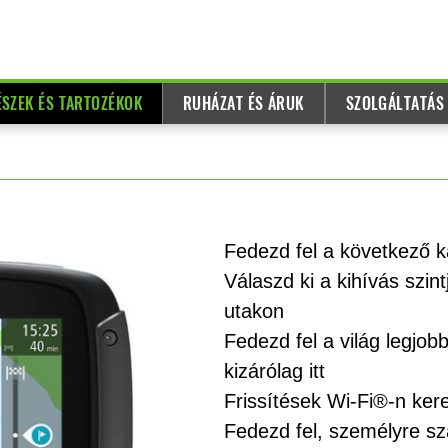
ÉSZEK ÉS TARTOZÉKOK
RUHÁZAT ÉS ÁRUK
SZOLGÁLTATÁS
Fedezd fel a következő 
Válaszd ki a kihívás szin
utakon
Fedezd fel a világ legjob
kizárólag itt
Frissítések Wi-Fi®-n ker
Fedezd fel, személyre s