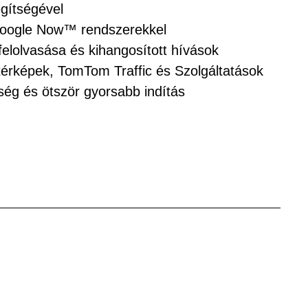
gítségével
 Google Now™ rendszerekkel
elolvasása és kihangosított hívások
gtérképek, TomTom Traffic és Szolgáltatások
ség és ötször gyorsabb indítás