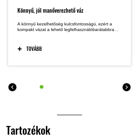
Könnyű, jól manőverezhető váz
A könnyű kezelhetőség kulcsfontosságú, ezért a
kompakt vázat a lehető legfelhasználóbarátabbra
tervezték. A kis tömegre, a jó manőverezhetőségre
és a tömegközpontosításra épülő konstrukció
kiszámítható irányíthatóságot nyújt, kiváló
TOVÁBB
visszajelzésekkel és magabiztos vezetési élménnyel,
széles motorosréteg számára. A könnyed
kezelhetőség a parkolás és a lassú manőverek
során is előnyt jelent.
Tartozékok