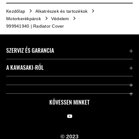
Kezdőlap
Alkatrészek és tartozékok
Motorkerékpárok
Védelem
999941940 | Radiator Cover
SZERVIZ ÉS GARANCIA
Kapcsolat
A KAWASAKI-RÓL
Kawasaki ápolás
Vállalatunk
Hasznos linkek
Rideology
KÖVESSEN MINKET
Biztonsági kezdeményezések
Örökségünk
Törvényes
Sajtó
© 2023