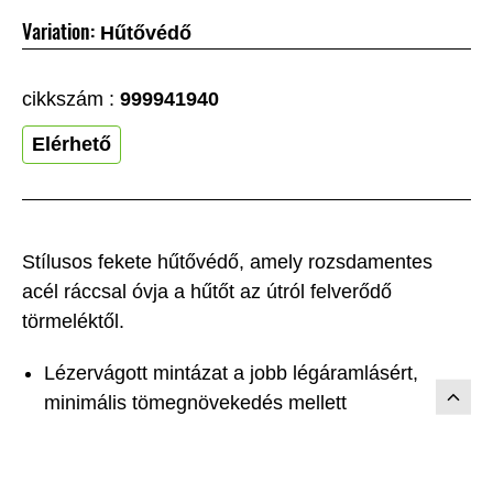
Variation:
Hűtővédő
cikkszám :
999941940
Elérhető
Stílusos fekete hűtővédő, amely rozsdamentes
acél ráccsal óvja a hűtőt az útról felverődő
törmeléktől.
Lézervágott mintázat a jobb légáramlásért,
minimális tömegnövekedés mellett