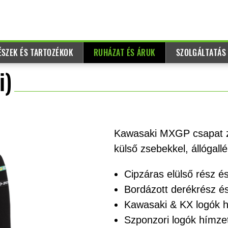
ÉSZEK ÉS TARTOZÉKOK
RUHÁZAT ÉS ÁRUK
SZOLGÁLTATÁS
i)
Kawasaki MXGP csapat zöl
külső zsebekkel, állógall
Cipzáras elülső rész é
Bordázott derékrész é
Kawasaki & KX logók 
Szponzori logók hímzet