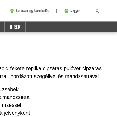
Keressen egy kereskedőt
Magyar
HÍREK
d-fekete replika cipzáras pulóver cipzáras
érral, bordázott szegéllyel és mandzsettával.
s zsebek
s mandzsetta
hímzéssel
t jelvényként