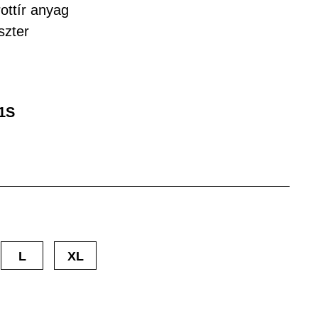
rottír anyag
szter
1S
L
XL