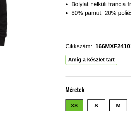
Bolylat nélküli francia f
80% pamut, 20% polié
Cikkszám:
166MXF2410
Amíg a készlet tart
Méretek
XS
S
M