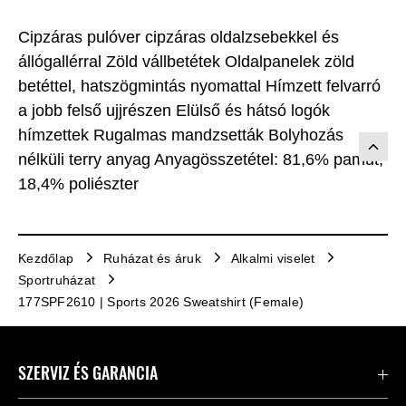
Cipzáras pulóver cipzáras oldalzsebekkel és
állógallérral Zöld vállbetétek Oldalpanelek zöld
betéttel, hatszögmintás nyomattal Hímzett felvarró
a jobb felső ujjrészen Elülső és hátsó logók
hímzettek Rugalmas mandzsetták Bolyhozás
nélküli terry anyag Anyagösszetétel: 81,6% pamut,
18,4% poliészter
Kezdőlap
Ruházat és áruk
Alkalmi viselet
Sportruházat
177SPF2610 | Sports 2026 Sweatshirt (Female)
SZERVIZ ÉS GARANCIA