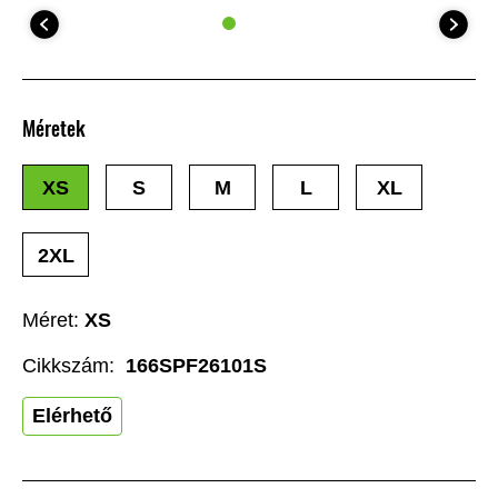
Méretek
XS
S
M
L
XL
2XL
Méret:
XS
Cikkszám:
166SPF26101S
Elérhető