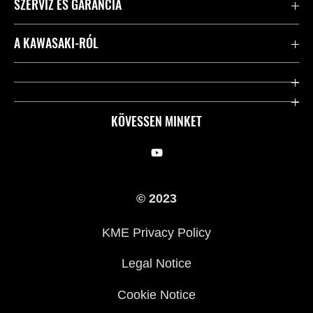
SZERVIZ ÉS GARANCIA
Kapcsolat
A KAWASAKI-RÓL
Kawasaki ápolás
Vállalatunk
Hasznos linkek
Rideology
KÖVESSEN MINKET
Biztonsági kezdeményezések
Örökségünk
Törvényes
Sajtó
© 2023
KME Privacy Policy
Legal Notice
Cookie Notice