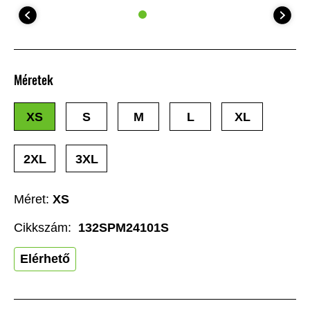
Méretek
XS
S
M
L
XL
2XL
3XL
Méret:
XS
Cikkszám:
132SPM24101S
Elérhető