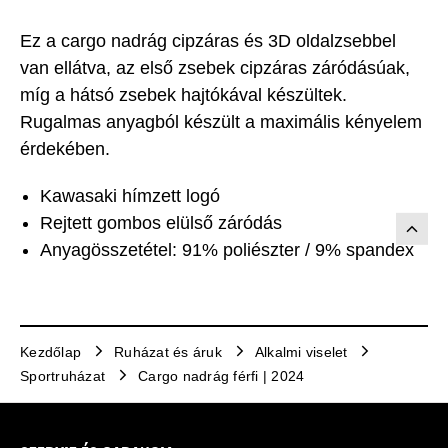
Ez a cargo nadrág cipzáras és 3D oldalzsebbel
van ellátva, az első zsebek cipzáras záródásúak,
míg a hátsó zsebek hajtókával készültek.
Rugalmas anyagból készült a maximális kényelem
érdekében.
Kawasaki hímzett logó
Rejtett gombos elülső záródás
Anyagösszetétel: 91% poliészter / 9% spandex
Kezdőlap
Ruházat és áruk
Alkalmi viselet
Sportruházat
Cargo nadrág férfi | 2024