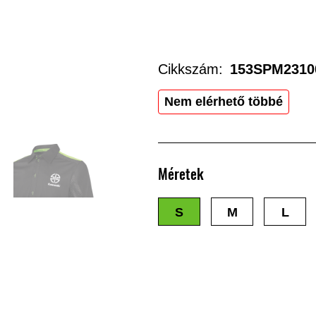
Cikkszám:
153SPM2310
Nem elérhető többé
Méretek
S
M
L