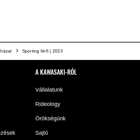
uházat
Sporting férfi | 2023
A KAWASAKI-RÓL
Vállalatunk
Rideology
Örökségünk
ezések
Sajtó