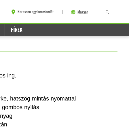
Keressen egy kereskedőt
Magyar
HÍREK
os ing.
ürke, hatszög mintás nyomattal
ő gombos nyílás
anyag
tán