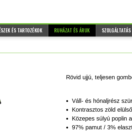
ÉSZEK ÉS TARTOZÉKOK
RUHÁZAT ÉS ÁRUK
SZOLGÁLTATÁS
Rövid ujjú, teljesen gomb
Váll- és hónaljrész sz
Kontrasztos zöld elüls
Közepes súlyú poplin 
97% pamut / 3% elasz