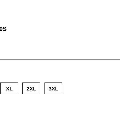
0S
XL
2XL
3XL