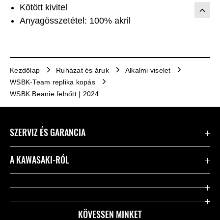
Kötött kivitel
Anyagösszetétel: 100% akril
Kezdőlap
Ruházat és áruk
Alkalmi viselet
WSBK-Team replika kopás
WSBK Beanie felnőtt | 2024
SZERVIZ ÉS GARANCIA
Kapcsolat
A KAWASAKI-RÓL
Kawasaki ápolás
Vállalatunk
Hasznos linkek
Rideology
KÖVESSEN MINKET