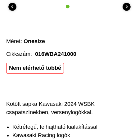
Méret:
Onesize
Cikkszám:
016WBA241000
Nem elérhető többé
Kötött sapka Kawasaki 2024 WSBK
csapatszínekben, versenylogókkal.
Kétrétegű, felhajtható kialakítással
Kawasaki Racing logók