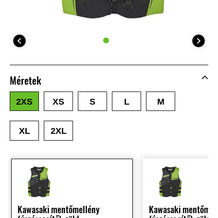
Méretek
2XS
XS
S
L
M
XL
2XL
Kawasaki mentőmellény
Kawasaki mentőmel