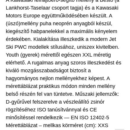
Lankhorst-Taselaar csoport tagja) és a Kawasaki
Motors Europe együttműködésében készült. A
(úszó)mellény puha neoprén anyagból készül,
kiegészítő habpanelekkel a maximális kényelem
érdekében. Kialakítása illeszkedik a modern Jet
Ski PWC modellek stílusához, uniszex kivitelben.
Youth (gyerek) mérettől egészen XXL méretig
elérhető. A rugalmas anyag szoros illeszkedést és
kiváló mozgásszabadságot biztosít a
hagyományos nejlon mellényekhez képest. A
mérettáblázat praktikus módon minden mellény
belső részén fel van tüntetve. Műszaki jellemzők:
D-gyűrűvel felszerelve a vészleállító zsinór
rögzítéséhez ISO tanúsítvánnyal és CE
minősítéssel rendelkezik — EN ISO 12402-5
Mérettáblázat – mellkas körméret (cm): XXS