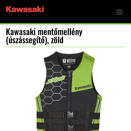
Kawasaki mentőmellény
(úszássegítő), zöld