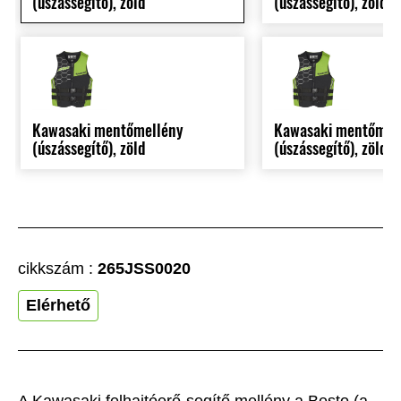
(úszássegítő), zöld
(úszássegítő), zöld
Kawasaki mentőmellény
Kawasaki mentőmel
(úszássegítő), zöld
(úszássegítő), zöld
cikkszám :
265JSS0020
Elérhető
A Kawasaki felhajtóerő-segítő mellény a Besto (a