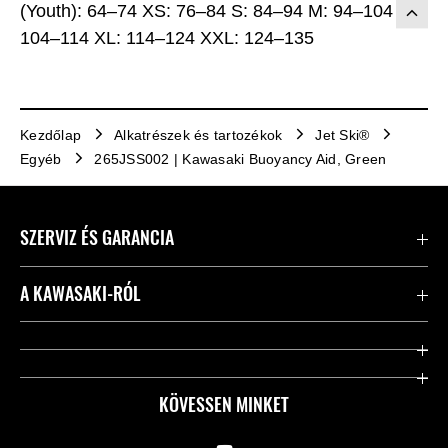
(Youth): 64–74 XS: 76–84 S: 84–94 M: 94–104 L:
104–114 XL: 114–124 XXL: 124–135
Kezdőlap
Alkatrészek és tartozékok
Jet Ski®
Egyéb
265JSS002 | Kawasaki Buoyancy Aid, Green
SZERVIZ ÉS GARANCIA
Kapcsolat
A KAWASAKI-RÓL
Kawasaki ápolás
Vállalatunk
Hasznos linkek
Rideology
KÖVESSEN MINKET
Biztonsági kezdeményezések
Örökségünk