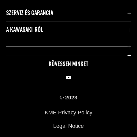
SZERVIZ ÉS GARANCIA
Kapcsolat
A KAWASAKI-RÓL
Kawasaki ápolás
Vállalatunk
Hasznos linkek
Rideology
KÖVESSEN MINKET
Biztonsági kezdeményezések
Örökségünk
Törvényes
Sajtó
© 2023
KME Privacy Policy
Legal Notice