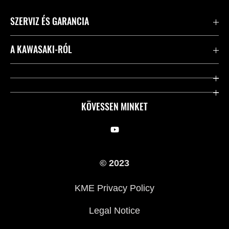
SZERVIZ ÉS GARANCIA
Kapcsolat
A KAWASAKI-RÓL
Kawasaki ápolás
Vállalatunk
Hasznos linkek
Rideology
KÖVESSEN MINKET
Biztonsági kezdeményezések
Örökségünk
Törvényes
Sajtó
© 2023
KME Privacy Policy
Legal Notice