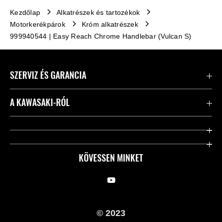
Kezdőlap
Alkatrészek és tartozékok
Motorkerékpárok
Króm alkatrészek
999940544 | Easy Reach Chrome Handlebar (Vulcan S)
SZERVIZ ÉS GARANCIA
Kapcsolat
A KAWASAKI-RÓL
Kawasaki ápolás
Vállalatunk
Hasznos linkek
Rideology
KÖVESSEN MINKET
Biztonsági kezdeményezések
Örökségünk
Törvényes
Sajtó
© 2023