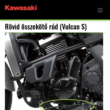
Rövid összekötő rúd (Vulcan S)