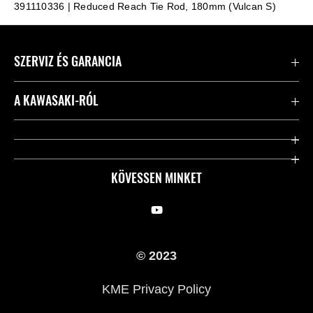
391110336 | Reduced Reach Tie Rod, 180mm (Vulcan S)
SZERVIZ ÉS GARANCIA
Kapcsolat
A KAWASAKI-RÓL
Kawasaki ápolás
Vállalatunk
Hasznos linkek
Rideology
KÖVESSEN MINKET
Biztonsági kezdeményezések
Örökségünk
Törvényes
Sajtó
© 2023
KME Privacy Policy