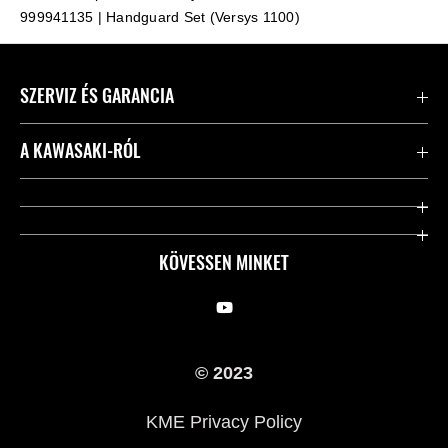
999941135 | Handguard Set (Versys 1100)
SZERVIZ ÉS GARANCIA
Kapcsolat
A KAWASAKI-RÓL
Kawasaki ápolás
Vállalatunk
Hasznos linkek
Rideology
KÖVESSEN MINKET
Biztonsági kezdeményezések
Örökségünk
Törvényes
Sajtó
© 2023
KME Privacy Policy