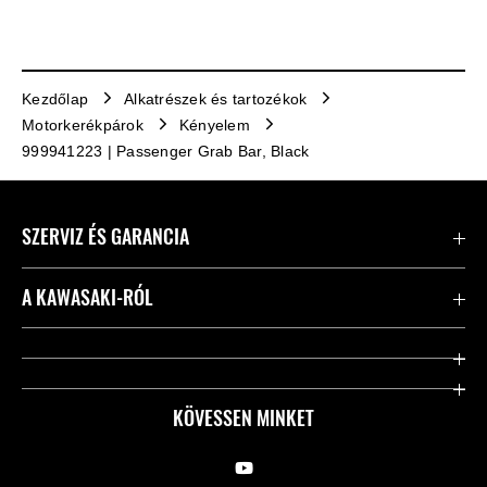
Kezdőlap
Alkatrészek és tartozékok
Motorkerékpárok
Kényelem
999941223 | Passenger Grab Bar, Black
SZERVIZ ÉS GARANCIA
Kapcsolat
A KAWASAKI-RÓL
Kawasaki ápolás
Vállalatunk
Hasznos linkek
Rideology
KÖVESSEN MINKET
Biztonsági kezdeményezések
Örökségünk