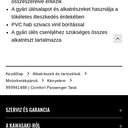
összeszerelve érkezik
A gyári ülésalapot és alkatrészeket használja a
tökéletes illeszkedés érdekében
PVC hab szivacs vinil borítással
A gyári ülés cseréjéhez szükséges összes
alkatrészt tartalmazza
Kezdőlap
Alkatrészek és tartozékok
Motorkerékpárok
Kényelem
999941488 | Comfort Passenger Seat
SZERVIZ ÉS GARANCIA
Kapcsolat
A KAWASAKI-RÓL