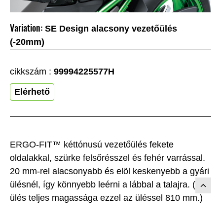
Variation:
SE Design alacsony vezetőülés
(-20mm)
cikkszám :
99994225577H
Elérhető
ERGO-FIT™ kéttónusú vezetőülés fekete
oldalakkal, szürke felsőrésszel és fehér varrással.
20 mm-rel alacsonyabb és elöl keskenyebb a gyári
ülésnél, így könnyebb leérni a lábbal a talajra. (Az
ülés teljes magassága ezzel az üléssel 810 mm.)