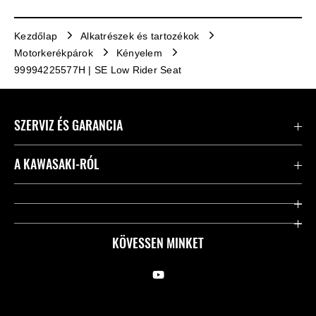
Kezdőlap
Alkatrészek és tartozékok
Motorkerékpárok
Kényelem
99994225577H | SE Low Rider Seat
SZERVIZ ÉS GARANCIA
Kapcsolat
A KAWASAKI-RÓL
Kawasaki ápolás
Vállalatunk
Hasznos linkek
Rideology
KÖVESSEN MINKET
Biztonsági kezdeményezések
Örökségünk
Törvényes
Sajtó