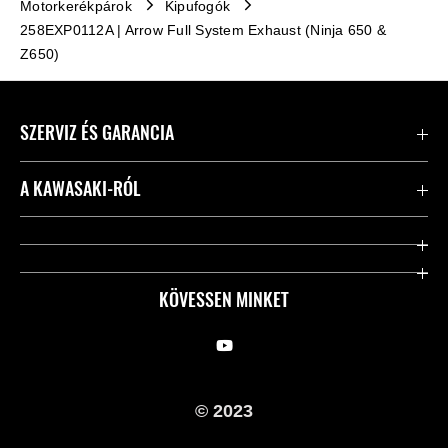
Motorkerékpárok
Kipufogók
258EXP0112A | Arrow Full System Exhaust (Ninja 650 &
Z650)
SZERVIZ ÉS GARANCIA
Kapcsolat
A KAWASAKI-RÓL
Kawasaki ápolás
Vállalatunk
Hasznos linkek
Rideology
KÖVESSEN MINKET
Biztonsági kezdeményezések
Örökségünk
Törvényes
Sajtó
© 2023