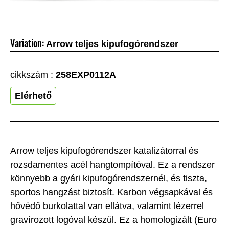
Variation:
Arrow teljes kipufogórendszer
cikkszám :
258EXP0112A
Elérhető
Arrow teljes kipufogórendszer katalizátorral és
rozsdamentes acél hangtompítóval. Ez a rendszer
könnyebb a gyári kipufogórendszernél, és tiszta,
sportos hangzást biztosít. Karbon végsapkával és
hővédő burkolattal van ellátva, valamint lézerrel
gravírozott logóval készül. Ez a homologizált (Euro