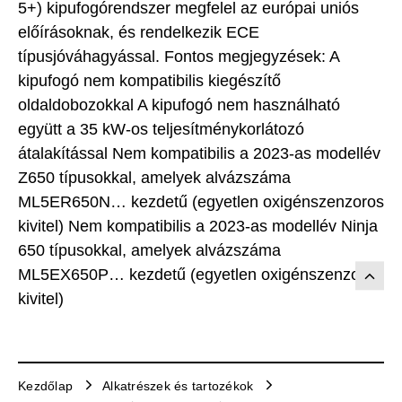
5+) kipufogórendszer megfelel az európai uniós
előírásoknak, és rendelkezik ECE
típusjóváhagyással. Fontos megjegyzések: A
kipufogó nem kompatibilis kiegészítő
oldaldobozokkal A kipufogó nem használható
együtt a 35 kW-os teljesítménykorlátozó
átalakítással Nem kompatibilis a 2023-as modellév
Z650 típusokkal, amelyek alvázszáma
ML5ER650N… kezdetű (egyetlen oxigénszenzoros
kivitel) Nem kompatibilis a 2023-as modellév Ninja
650 típusokkal, amelyek alvázszáma
ML5EX650P… kezdetű (egyetlen oxigénszenzoros
kivitel)
Kezdőlap
Alkatrészek és tartozékok