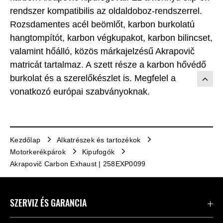
rendszer kompatibilis az oldaldoboz-rendszerrel.
Rozsdamentes acél beömlőt, karbon burkolatú
hangtompítót, karbon végkupakot, karbon bilincset,
valamint hőálló, közös márkajelzésű Akrapovič
matricát tartalmaz. A szett része a karbon hővédő
burkolat és a szerelőkészlet is. Megfelel a
vonatkozó európai szabványoknak.
Kezdőlap
Alkatrészek és tartozékok
Motorkerékpárok
Kipufogók
Akrapovič Carbon Exhaust | 258EXP0099
SZERVIZ ÉS GARANCIA