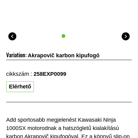
Variation:
Akrapovič karbon kipufogó
cikkszám :
258EXP0099
Elérhető
Add sportosabb megjelenést Kawasaki Ninja
1000SX motorodnak a hatszögletű kialakítású
karbon Akrapovič kipufogóval. Ez a könnyű slip-on