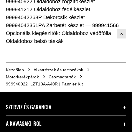
999940922 Oldaldoboz rögzítőkészlet —
999941212 Oldaldoboz fedélkészlet —
99994042268P Dekorcsík készlet —
99994042351PA Zárbetét készlet — 999941566
Opcionális kiegészítők: Oldaldoboz védőfólia
Oldaldoboz belső táskák
Kezdőlap
Alkatrészek és tartozékok
Motorkerékpárok
Csomagtartók
999940922_LZT10A-A40R | Pannier Kit
SZERVIZ ÉS GARANCIA
Kapcsolat
A KAWASAKI-RÓL