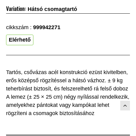
Variation:
Hátsó csomagtartó
cikkszám :
999942271
Elérhető
Tartós, csővázas acél konstrukció ezüst kivitelben,
erős középső rögzítéssel a hátsó vázhoz. ± 9 kg
teherbírást biztosít, és felszerelhető rá felső doboz
A lemez (± 25 × 25 cm) négy nyílással rendelkezik,
amelyekhez pántokat vagy kampókat lehet
rögzíteni a csomagok biztosításához