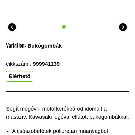
Variation:
Bukógombák
cikkszám :
999941139
Elérhető
Segít megóvni motorkerékpárod idomait a
masszív, Kawasaki logóval ellátott bukógombákkal.
A csúszóbetétek poliuretán műanyagból