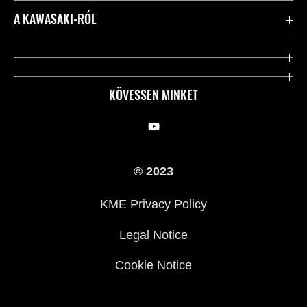
Kapcsolat
A KAWASAKI-RÓL
Kawasaki ápolás
Vállalatunk
Hasznos linkek
Rideology
KÖVESSEN MINKET
Biztonsági kezdeményezések
Örökségünk
Törvényes
Sajtó
© 2023
KME Privacy Policy
Legal Notice
Cookie Notice