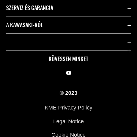
SZERVIZ ÉS GARANCIA
Kapcsolat
A KAWASAKI-RÓL
Kawasaki ápolás
Vállalatunk
Hasznos linkek
Rideology
KÖVESSEN MINKET
Biztonsági kezdeményezések
Örökségünk
Törvényes
Sajtó
© 2023
KME Privacy Policy
Legal Notice
Cookie Notice