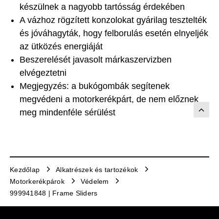
készülnek a nagyobb tartósság érdekében
A vázhoz rögzített konzolokat gyárilag tesztelték
és jóváhagyták, hogy felborulás esetén elnyeljék
az ütközés energiáját
Beszerelését javasolt márkaszervizben
elvégeztetni
Megjegyzés: a bukógombák segítenek
megvédeni a motorkerékpárt, de nem előznek
meg mindenféle sérülést
Kezdőlap
Alkatrészek és tartozékok
Motorkerékpárok
Védelem
999941848 | Frame Sliders