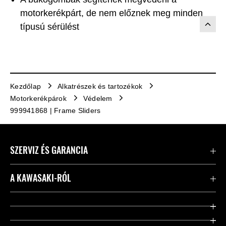
motorkerékpárt, de nem előznek meg minden
típusú sérülést
Kezdőlap
Alkatrészek és tartozékok
Motorkerékpárok
Védelem
999941868 | Frame Sliders
SZERVIZ ÉS GARANCIA
Kapcsolat
A KAWASAKI-RÓL
Kawasaki ápolás
Vállalatunk
Hasznos linkek