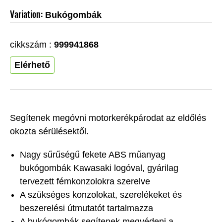
Variation:
Bukógombák
cikkszám :
999941868
Elérhető
Segítenek megóvni motorkerékpárodat az eldőlés
okozta sérülésektől.
Nagy sűrűségű fekete ABS műanyag
bukógombák Kawasaki logóval, gyárilag
tervezett fémkonzolokra szerelve
A szükséges konzolokat, szerelékeket és
beszerelési útmutatót tartalmazza
A bukógombák segítenek megvédeni a