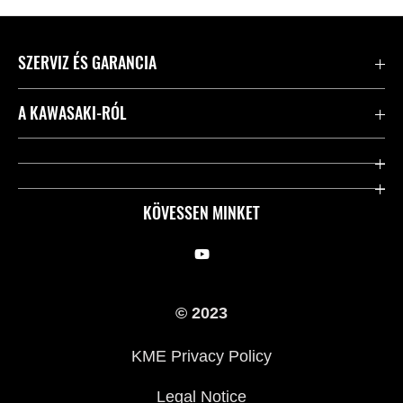
SZERVIZ ÉS GARANCIA
Kapcsolat
A KAWASAKI-RÓL
Kawasaki ápolás
Vállalatunk
Hasznos linkek
Rideology
KÖVESSEN MINKET
Biztonsági kezdeményezések
Örökségünk
Törvényes
Sajtó
© 2023
KME Privacy Policy
Legal Notice