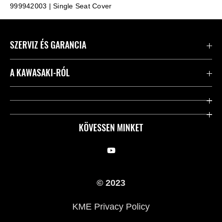
999942003 | Single Seat Cover
SZERVIZ ÉS GARANCIA
Kapcsolat
A KAWASAKI-RÓL
Kawasaki ápolás
Vállalatunk
Hasznos linkek
Rideology
KÖVESSEN MINKET
Biztonsági kezdeményezések
Örökségünk
Törvényes
Sajtó
© 2023
KME Privacy Policy