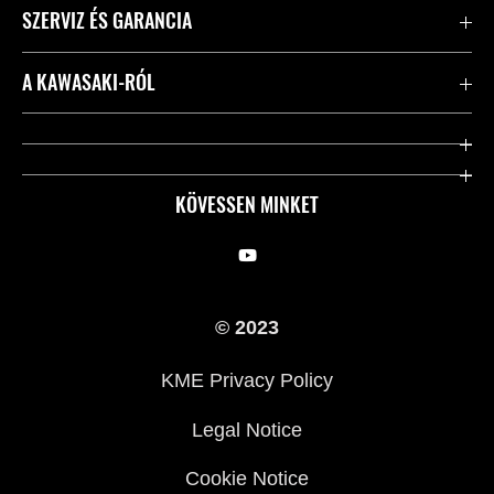
SZERVIZ ÉS GARANCIA
Kapcsolat
A KAWASAKI-RÓL
Kawasaki ápolás
Vállalatunk
Hasznos linkek
Rideology
KÖVESSEN MINKET
Biztonsági kezdeményezések
Örökségünk
Törvényes
Sajtó
© 2023
KME Privacy Policy
Legal Notice
Cookie Notice