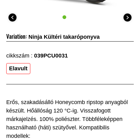
Variation:
Ninja Kültéri takaróponyva
cikkszám :
039PCU0031
Elavult
Erős, szakadásálló Honeycomb ripstop anyagból
készült. Hőállóság 120 °C-ig. Visszafogott
márkajelzés. 100% poliészter. Többféleképpen
használható (háti) szütyővel. Kompatibilis
modellek: