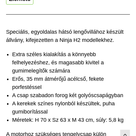
Speciális, egyoldalas hátsó lengővillához készült
állvány, kifejezetten a Ninja H2 modellekhez.
Extra széles kialakítás a könnyebb
felhelyezéshez, és magasabb kivitel a
gumimelegítők számára
Erős, 35 mm átmérőjű acélcső, fekete
porfestéssel
A csap szabadon forog két golyóscsapágyban
A kerekek színes nylonból készültek, puha
gumiborítással
Méretek: H 70 x Sz 63 x M 43 cm, súly: 5,8 kg
A motorhoz szükséges tengelycsap külön