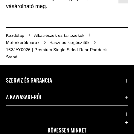
vásárolható meg.
Kezdőlap
Alkatrészek és tartozékok
Motorkerékpárok
Hasznos kiegészítők
163JAY0026 | Premium Single Sided Rear Paddock
Stand
SZERVIZ ÉS GARANCIA
Kapcsolat
A KAWASAKI-RÓL
Kawasaki ápolás
Vállalatunk
Hasznos linkek
Rideology
KÖVESSEN MINKET