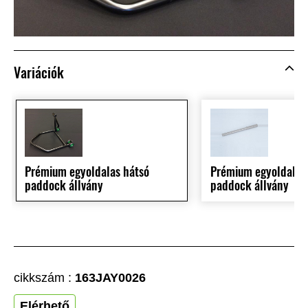
Variációk
Prémium egyoldalas hátsó
Prémium egyoldalas
paddock állvány
paddock állvány
cikkszám :
163JAY0026
Elérhető