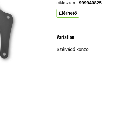
cikkszám :
999940825
Elérhető
Variation
Szélvédő konzol