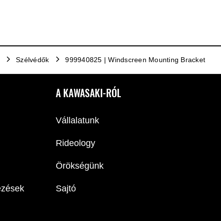
Szélvédők
999940825 | Windscreen Mounting Bracket
A KAWASAKI-RÓL
Vállalatunk
Rideology
Örökségünk
ezések
Sajtó