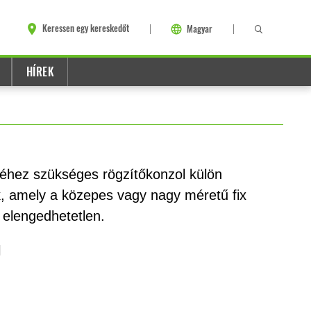
Keressen egy kereskedőt
Magyar
HÍREK
éséhez szükséges rögzítőkonzol külön
, amely a közepes vagy nagy méretű fix
 elengedhetetlen.
l