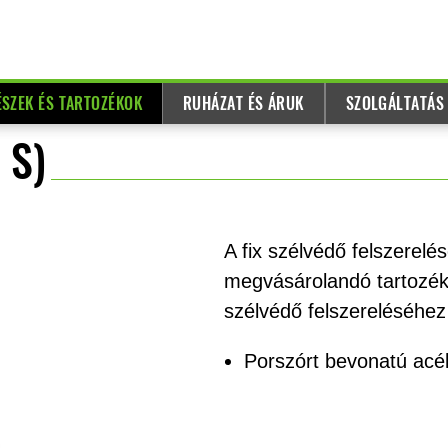
ÉSZEK ÉS TARTOZÉKOK
RUHÁZAT ÉS ÁRUK
SZOLGÁLTATÁS
 S)
A fix szélvédő felszerel
megvásárolandó tartozék
szélvédő felszereléséhez
Porszórt bevonatú acé