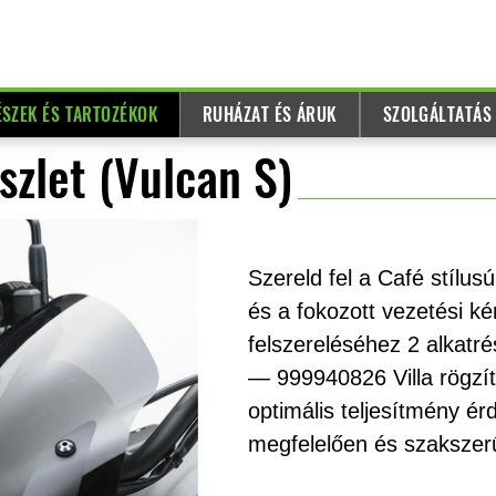
ÉSZEK ÉS TARTOZÉKOK
RUHÁZAT ÉS ÁRUK
SZOLGÁLTATÁS
szlet (Vulcan S)
Szereld fel a Café stílu
és a fokozott vezetési k
felszereléséhez 2 alkatr
— 999940826 Villa rögzít
optimális teljesítmény é
megfelelően és szakszerű