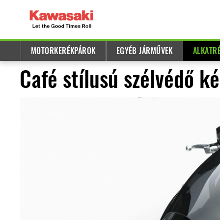
MOTORKERÉKPÁROK
EGYÉB JÁRMŰVEK
ALKATR
Café stílusú szélvédő ké