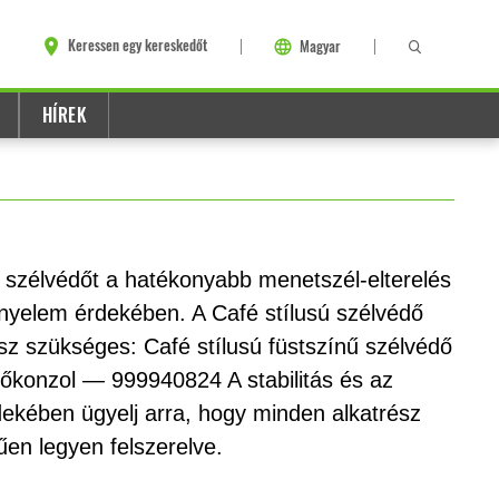
Keressen egy kereskedőt
Magyar
HÍREK
sú szélvédőt a hatékonyabb menetszél-elterelés
ényelem érdekében. A Café stílusú szélvédő
ész szükséges: Café stílusú füstszínű szélvédő
őkonzol — 999940824 A stabilitás és az
rdekében ügyelj arra, hogy minden alkatrész
en legyen felszerelve.