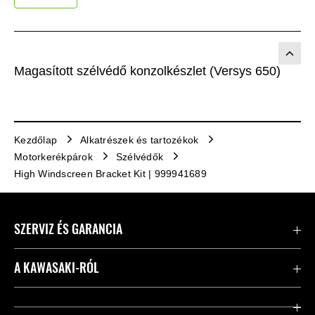
Magasított szélvédő konzolkészlet (Versys 650)
Kezdőlap
Alkatrészek és tartozékok
Motorkerékpárok
Szélvédők
High Windscreen Bracket Kit | 999941689
SZERVIZ ÉS GARANCIA
Kapcsolat
A KAWASAKI-RÓL
Kawasaki ápolás
Vállalatunk