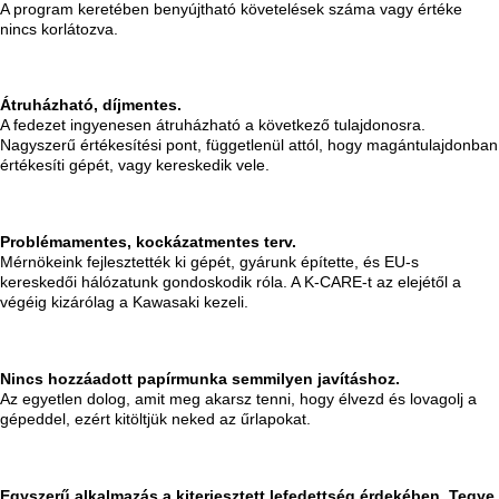
A program keretében benyújtható követelések száma vagy értéke
nincs korlátozva.
Átruházható, díjmentes.
A fedezet ingyenesen átruházható a következő tulajdonosra.
Nagyszerű értékesítési pont, függetlenül attól, hogy magántulajdonban
értékesíti gépét, vagy kereskedik vele.
Problémamentes, kockázatmentes terv.
Mérnökeink fejlesztették ki gépét, gyárunk építette, és EU-s
kereskedői hálózatunk gondoskodik róla. A K-CARE-t az elejétől a
végéig kizárólag a Kawasaki kezeli.
Nincs hozzáadott papírmunka semmilyen javításhoz.
Az egyetlen dolog, amit meg akarsz tenni, hogy élvezd és lovagolj a
gépeddel, ezért kitöltjük neked az űrlapokat.
Egyszerű alkalmazás a kiterjesztett lefedettség érdekében. Tegye