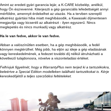
Amint az eredeti gyári garancia lejár, a K-CARE közbelép, anélkül,
hogy Ön észrevenné. Kiterjeszti a gép garanciális lefedettségét annyi
mérföldre, amennyit érdekelhet az utazás. Ha a tervben szereplő
alkatrész gyártási hiba miatt meghibásodik, a Kawasaki díjmentesen
megjavítja vagy kicseréli az alkatrészt - ilyen egyszerű. Nincs
meglepetés és nincs munkadíj vagy alkatrész.
Ha le van fedve, akkor le van fedve.
Abban a valószínűtlen esetben, ha a gép meghibásodik, a fedél
könnyen megtérülhet. Még jobb, ha eljön az ideje a gép eladásának
vagy kereskedelmének, a fedezet további díj nélkül átruházható a
következő tulajdonosra, növelve a viszonteladási értéket.
Felhívjuk figyelmét, hogy a WarrantyPlus nem terjed ki a tartozékokra,
beleértve a Special Edition modelleken található tartozékokat is. Kérje
kereskedőjétől a teljes szerződési feltételeket.