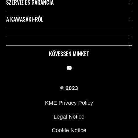
SZERVIZ ÉS GARANCIA
Kapcsolat
A KAWASAKI-RÓL
Kawasaki ápolás
Vállalatunk
Hasznos linkek
Rideology
KÖVESSEN MINKET
Biztonsági kezdeményezések
Örökségünk
Törvényes
Sajtó
© 2023
KME Privacy Policy
Legal Notice
Cookie Notice