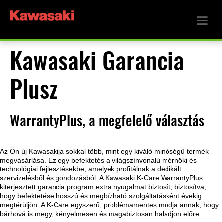
Kawasaki Garancia
Plusz
WarrantyPlus, a megfelelő választás
Az Ön új Kawasakija sokkal több, mint egy kiváló minőségű termék
megvásárlása. Ez egy befektetés a világszínvonalú mérnöki és
technológiai fejlesztésekbe, amelyek profitálnak a dedikált
szervizelésből és gondozásból. A Kawasaki K-Care WarrantyPlus
kiterjesztett garancia program extra nyugalmat biztosít, biztosítva,
hogy befektetése hosszú és megbízható szolgáltatásként évekig
megtérüljön. A K-Care egyszerű, problémamentes módja annak, hogy
bárhová is megy, kényelmesen és magabiztosan haladjon előre.