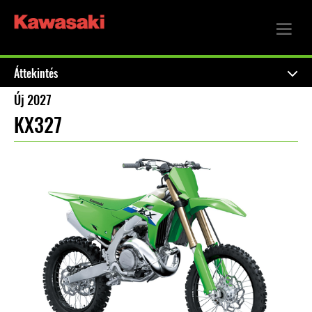
Áttekintés
Új 2027
KX327