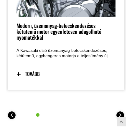
Modern, üzemanyag-befecskendezéses
kétütemű motor egyenletesen adagolható
nyomatékkal
A Kawasaki első üzemanyag-befecskendezéses,
kétütemű, egyhengeres motorja a teljesítmény új
korszakát nyitja meg. Az üzemanyag-
befecskendezésnek köszönhetően az üzemanyag-
ellátás a külső hőmérséklettől és a légköri nyomástól
TOVÁBB
függetlenül egyenletes marad. A kétütemű
motorokra jellemző rövid gyújtási ciklusoknak
köszönhetően az új erőforrás rendkívül közvetlen
gázreakciót és kiváló tapadást biztosít nagyon
alacsony fordulatszámon is, ami különösen a
tereprali- és cross-country használat során jelent
előnyt. A négyütemű motorokhoz képest
alacsonyabb tömege és egyszerűbb karbantartása
minden szempontból tovább javítja a
kezelhetőséget.