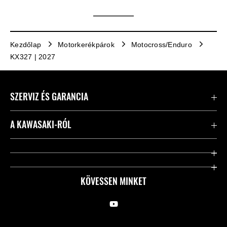
Kezdőlap
Motorkerékpárok
Motocross/Enduro
KX327 | 2027
SZERVIZ ÉS GARANCIA
Kapcsolat
A KAWASAKI-RÓL
Kawasaki ápolás
Vállalatunk
Hasznos linkek
Rideology
KÖVESSEN MINKET
Biztonsági kezdeményezések
Örökségünk
Törvényes
Sajtó