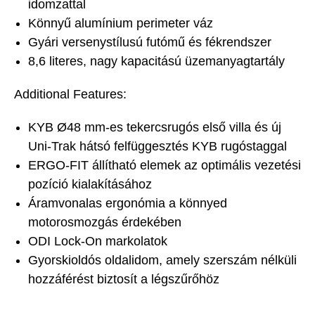
idomzattal
Könnyű alumínium perimeter váz
Gyári versenystílusú futómű és fékrendszer
8,6 literes, nagy kapacitású üzemanyagtartály
Additional Features:
KYB Ø48 mm-es tekercsrugós első villa és új
Uni-Trak hátsó felfüggesztés KYB rugóstaggal
ERGO-FIT állítható elemek az optimális vezetési
pozíció kialakításához
Áramvonalas ergonómia a könnyed
motorosmozgás érdekében
ODI Lock-On markolatok
Gyorskioldós oldalidom, amely szerszám nélküli
hozzáférést biztosít a légszűrőhöz