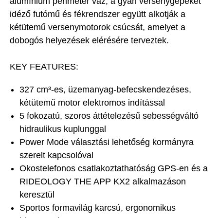
alumínium perimeter váz, a gyári versenygépeket
idéző futómű és fékrendszer együtt alkotják a
kétütemű versenymotorok csúcsát, amelyet a
dobogós helyezések elérésére terveztek.
KEY FEATURES:
327 cm³-es, üzemanyag-befecskendezéses,
kétütemű motor elektromos indítással
5 fokozatú, szoros áttételezésű sebességváltó
hidraulikus kuplunggal
Power Mode választási lehetőség kormányra
szerelt kapcsolóval
Okostelefonos csatlakoztathatóság GPS-en és a
RIDEOLOGY THE APP KX2 alkalmazáson
keresztül
Sportos formavilág karcsú, ergonomikus