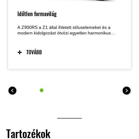
Időtlen formavilág
A Z900RS a Z1 által ihletett stíluselemeket és a
modern kidolgozást ötvözi egyetlen harmonikus
egységben – az ikonikus csepp alakú
üzemanyagtartálytól kezdve az innovatív ovális LED
hátsó lámpáig. Az időtlen megjelenést a részletekre
TOVÁBB
fordított kifinomult figyelem, valamint a kiemelkedő
illesztési és felületkezelési minőség teszi teljessé,
amely rendkívül magas színvonalú összhatást
eredményez.
Tartozékok