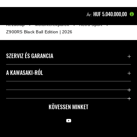
HUF‎ 5.040.000,00
Ár:
Kezdőlap
Motorkerékpárok
Retro Sport
Z900RS Black Ball Edition | 2026
SZERVIZ ÉS GARANCIA
Kapcsolat
A KAWASAKI-RÓL
Kawasaki ápolás
Vállalatunk
Hasznos linkek
Rideology
KÖVESSEN MINKET
Biztonsági kezdeményezések
Örökségünk
Törvényes
Sajtó