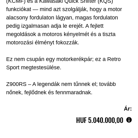
(KCMF) és a Kawasaki Quick Shifter (KQS)
funkciókat — mind azt szolgálják, hogy a motor
alacsony fordulaton lágyan, magas fordulaton
pedig izgalmasan adja le erejét. A fejlett
megoldások a motoros kényelmét és a tiszta
motorozási élményt fokozzák.
Ez nem csupán egy motorkerékpár; ez a Retro
Sport megtestesülése.
Z900RS – A legendák nem tűnnek el; tovább
nőnek, fejlődnek és fennmaradnak.
Ár:
HUF‎ 5.040.000,00