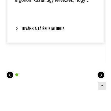
ergonomikusan úgy terveztek, hogy
minimálisra csökkentse a markolat
vastagodását.
TOVÁBB A TÁJÉKOZTATÓHOZ