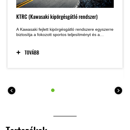
KTRC (Kawasaki kipörgésgátló rendszer)
A Kawasaki fejlett kipörgésgátló rendszere egyszerre
biztosítja a fokozott sportos teljesítményt és a
biztonságos kezelhetőséget olyan helyzetekben is,
amikor az út tapadása korlátozott. A két választható
üzemmód lehetővé teszi, hogy a motoros a
TOVÁBB
beállításokat a vezetési körülményekhez és a saját
igényeihez igazítsa. A rendszer igény esetén
teljesen kikapcsolható. A 35 kW-os
teljesítménykorlátozott modelleknél a KTRC egyetlen
üzemmódot (plusz kikapcsolt állást) kínál.