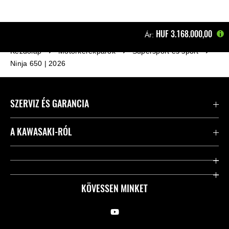
HUF‎ 3.168.000,00
Ár:
Kezdőlap
Motorkerékpárok
Supersport és sport
Ninja 650 | 2026
SZERVIZ ÉS GARANCIA
Kapcsolat
A KAWASAKI-RÓL
Kawasaki ápolás
Vállalatunk
Hasznos linkek
Rideology
KÖVESSEN MINKET
Biztonsági kezdeményezések
Örökségünk
Törvényes
Sajtó