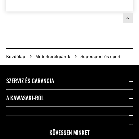
Kezdőlap
Motorkerékpárok
Supersport és sport
SZERVIZ ÉS GARANCIA
Kapcsolat
A KAWASAKI-RÓL
Kawasaki ápolás
Vállalatunk
Hasznos linkek
Rideology
KÖVESSEN MINKET