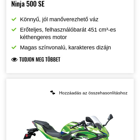
Ninja 500 SE
Könnyű, jól manőverezhető váz
Erőteljes, felhasználóbarát 451 cm³-es 
kéthengeres motor
Magas színvonalú, karakteres dizájn
TUDJON MEG TÖBBET
Hozzáadás az összehasonlításhoz