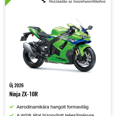
Hozzáadás az összehasonlításhoz
Új 2026
Ninja ZX-10R
Aerodinamikára hangolt formavilág
A WSB által bizonyított teljesítményre 