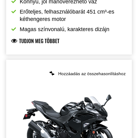
Könnyű, jól manőverezhető váz
Erőteljes, felhasználóbarát 451 cm³-es 
kéthengeres motor
Magas színvonalú, karakteres dizájn
TUDJON MEG TÖBBET
Hozzáadás az összehasonlításhoz