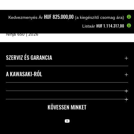
HUF‎ 825.000,00
Kedvezmenyés Ár
(a kiegészítő csomag ára)
HUF‎ 1.114.317,00
Listaár
Kezdőlap
Motorkerékpárok
Supersport és sport
Ninja 650 | 2026
SZERVIZ ÉS GARANCIA
Kapcsolat
A KAWASAKI-RÓL
Kawasaki ápolás
Vállalatunk
Hasznos linkek
Rideology
KÖVESSEN MINKET
Biztonsági kezdeményezések
Örökségünk
Törvényes
Sajtó