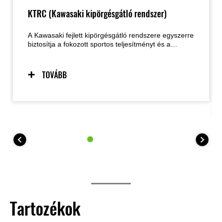
KTRC (Kawasaki kipörgésgátló rendszer)
A Kawasaki fejlett kipörgésgátló rendszere egyszerre
biztosítja a fokozott sportos teljesítményt és a
biztonságos kezelhetőséget olyan helyzetekben is,
amikor az út tapadása korlátozott. A két választható
üzemmód lehetővé teszi, hogy a motoros a
TOVÁBB
beállításokat a vezetési körülményekhez és a saját
igényeihez igazítsa. A rendszer igény esetén
teljesen kikapcsolható. A 35 kW-os
teljesítménykorlátozott modelleknél a KTRC egyetlen
üzemmódot (plusz kikapcsolt állást) kínál.
Tartozékok