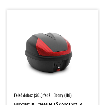
Felső doboz (30L) fedél, Ebony (H8)
Burkolat 30 literes felső dobozhoz. A